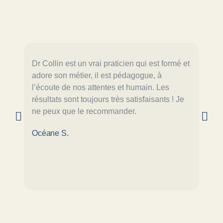
Dr Collin est un vrai praticien qui est formé et
Géni
adore son métier, il est pédagogue, à
cons
l’écoute de nos attentes et humain. Les
☺️ F
résultats sont toujours très satisfaisants ! Je
il e
ne peux que le recommander.
subl
Océane S.